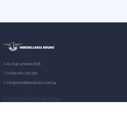
Av. 8 de octubre 3945
(+598) 091 220 000
info@inmobiliariabruno.com.uy
Inmobiliaria Bruno
Somos una empresa familiar líder en el sector inmobiliario con más
de 100 años de experiencia. Brindamos servicios personalizados
para facilitarle la operativa en los negocios inmobiliarios. Nos
dedicamos a Alquileres, Administración y Venta de propiedades.