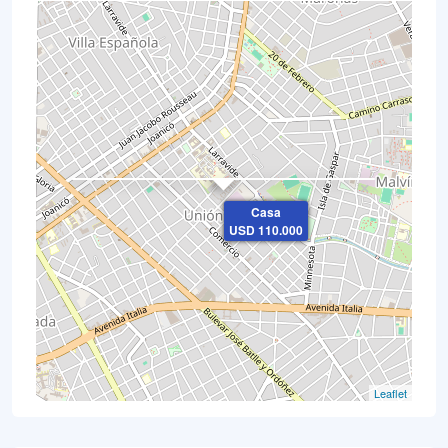
×
Casa
USD 110.000
Leaflet